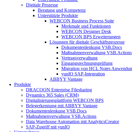
Digitale Prozesse
Beratung und Kompetenz
Unterstützte Produkte
WEBCON Business Process Suite
Merkmale und Funktionen
WEBCON Designer Desk
WEBCON BPS Erweiterungen
Lösungen für digitale Geschäftsprozesse
Dokumentenlenkung VSB.Docs
Maßnahmenverwaltung VSB.Actions
Vertragsverwaltung
Eingangsrechnungs­prüfung
Migration von HCL Notes Anwendu
yunIO SAP-Integration
ABBYY Vantage
Produkte
DRACOON Enterprise Filesharing
Dynamics 365 Sales (CRM)
Digitalisierungsplattform WEBCON BPS
Belegerkennung mit ABBYY Vantage
Dokumentenlenkung VSB.Docs
Maßnahmenverwaltung VSB.Actions
Data Warehouse Automation mit AnalyticsCreator
SAP-Zugriff mit yunIO