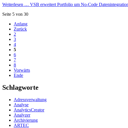
Weiterlesen …
VSB erweitert Portfolio um No-Code Datenintegratio
Seite 5 von 30
Anfang
Zurück
2
3
4
5
6
7
8
Vorwärts
Ende
Schlagworte
Adressverwaltung
Analyse
AnalyticsCreator
Analyzer
Archivierung
ARTEC