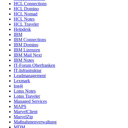
HCL Connections
HCL Domino
HCL Nomad
HCL Notes
HCL Traveler
Helpdesk
IBM
IBM Connections
IBM Domino
IBM Lizenzen
IBM Mail Next
IBM Notes
IT-Forum Oberfranken
IT-Infrastruktur
Leadmanagement
Lexmark
log4j
Lotus Notes
Lotus Traveler
Managed Services
MAPS
MarvelClient
MarvelZip
Maßnahmenverwaltung
MDM