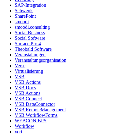
SAP-Integration
Schwenk
SharePoint
smoodi
smoodi.consulting
Social Business
Social Software
Surface Pro 4
Theobald Software
Veranstaltungen
Veranstaltungsorganisation
Verse
Virtualisierung
VSB
VSB.Actions
VSB.Docs
VSB Actions
VSB Connect
VSB DataConnector
VSB RemoteManagement
VSB WorkflowForms
WEBCON BPS
Workflow
xeri