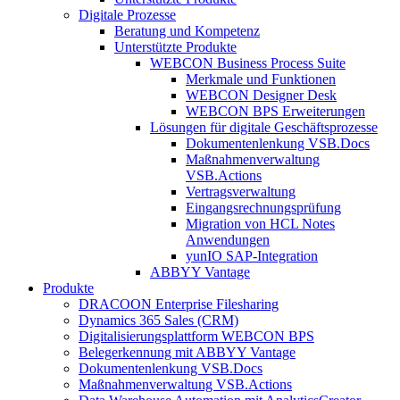
Digitale Prozesse
Beratung und Kompetenz
Unterstützte Produkte
WEBCON Business Process Suite
Merkmale und Funktionen
WEBCON Designer Desk
WEBCON BPS Erweiterungen
Lösungen für digitale Geschäftsprozesse
Dokumentenlenkung VSB.Docs
Maßnahmenverwaltung
VSB.Actions
Vertragsverwaltung
Eingangsrechnungs­prüfung
Migration von HCL Notes
Anwendungen
yunIO SAP-Integration
ABBYY Vantage
Produkte
DRACOON Enterprise Filesharing
Dynamics 365 Sales (CRM)
Digitalisierungsplattform WEBCON BPS
Belegerkennung mit ABBYY Vantage
Dokumentenlenkung VSB.Docs
Maßnahmenverwaltung VSB.Actions