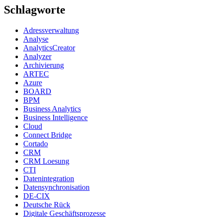
Schlagworte
Adressverwaltung
Analyse
AnalyticsCreator
Analyzer
Archivierung
ARTEC
Azure
BOARD
BPM
Business Analytics
Business Intelligence
Cloud
Connect Bridge
Cortado
CRM
CRM Loesung
CTI
Datenintegration
Datensynchronisation
DE-CIX
Deutsche Rück
Digitale Geschäftsprozesse