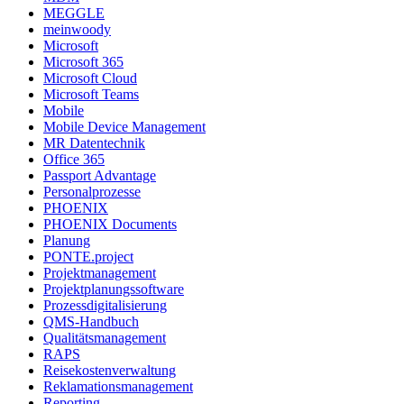
MEGGLE
meinwoody
Microsoft
Microsoft 365
Microsoft Cloud
Microsoft Teams
Mobile
Mobile Device Management
MR Datentechnik
Office 365
Passport Advantage
Personalprozesse
PHOENIX
PHOENIX Documents
Planung
PONTE.project
Projektmanagement
Projektplanungssoftware
Prozessdigitalisierung
QMS-Handbuch
Qualitätsmanagement
RAPS
Reisekostenverwaltung
Reklamationsmanagement
Reporting