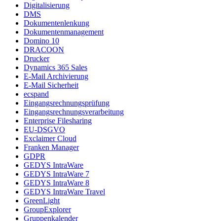
Digitalisierung
DMS
Dokumentenlenkung
Dokumentenmanagement
Domino 10
DRACOON
Drucker
Dynamics 365 Sales
E-Mail Archivierung
E-Mail Sicherheit
ecspand
Eingangsrechnungsprüfung
Eingangsrechnungsverarbeitung
Enterprise Filesharing
EU-DSGVO
Exclaimer Cloud
Franken Manager
GDPR
GEDYS IntraWare
GEDYS IntraWare 7
GEDYS IntraWare 8
GEDYS IntraWare Travel
GreenLight
GroupExplorer
Gruppenkalender